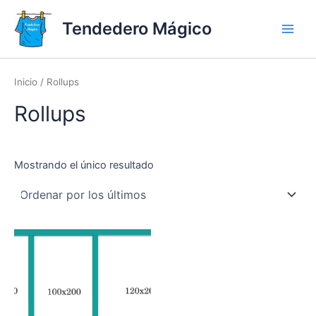
Ir
al
Tendedero Mágico
Main
contenido
Men
Inicio
/ Rollups
Rollups
Mostrando el único resultado