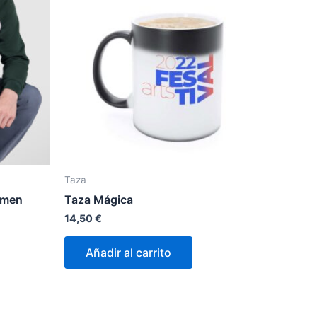
Taza
omen
Taza Mágica
14,50
€
Añadir al carrito