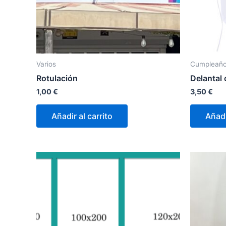
Varios
Cumpleañ
Rotulación
Delantal
1,00
€
3,50
€
Añadir al carrito
Añadi