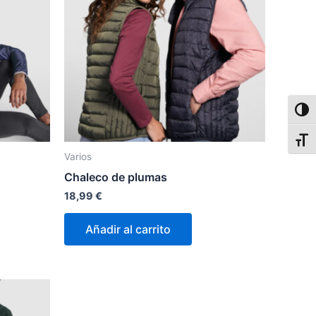
Alter
Alter
Varios
Chaleco de plumas
18,99
€
Añadir al carrito