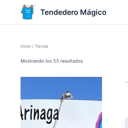
Ir
Tendedero Mágico
al
contenido
Inicio
/ Tienda
Ordenado
Mostrando los 53 resultados
por
los
últimos