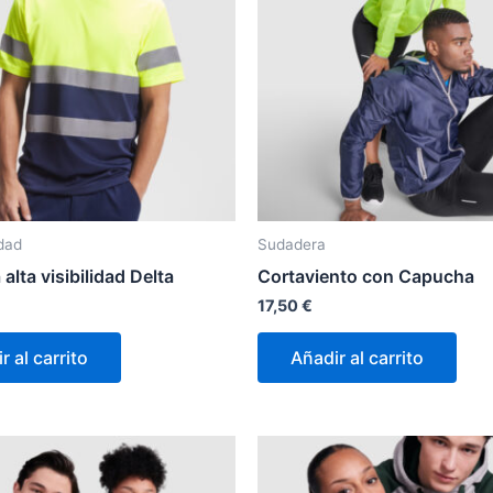
idad
Sudadera
alta visibilidad Delta
Cortaviento con Capucha
17,50
€
r al carrito
Añadir al carrito