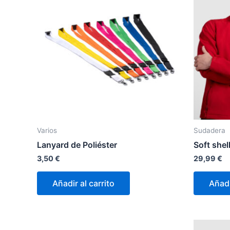
Varios
Sudadera
Lanyard de Poliéster
Soft shel
3,50
€
29,99
€
Añadir al carrito
Añadi