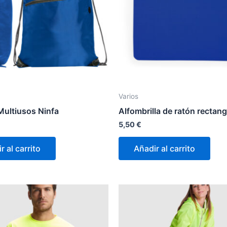
Varios
Multiusos Ninfa
Alfombrilla de ratón rectang
5,50
€
r al carrito
Añadir al carrito