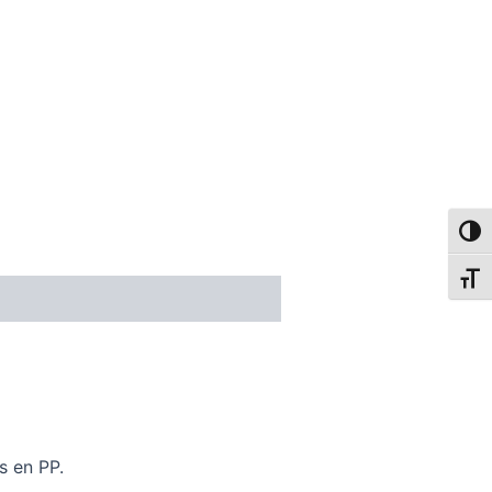
Alter
Alter
s en PP.