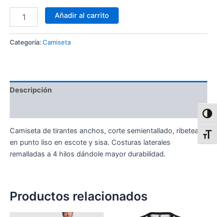
Camiseta
Añadir al carrito
manga
hueca
cantidad
Categoría:
Camiseta
Descripción
Información adicional
Alter
Camiseta de tirantes anchos, corte semientallado, ribeteado
Alter
en punto liso en escote y sisa. Costuras laterales
remalladas a 4 hilos dándole mayor durabilidad.
Productos relacionados