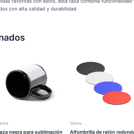
idas favoritas con estilo, esta taza combina funcionalidad 
os con alta calidad y durabilidad.
onados
arios
Varios
aza negra para sublimación
Alfombrilla de ratón redond