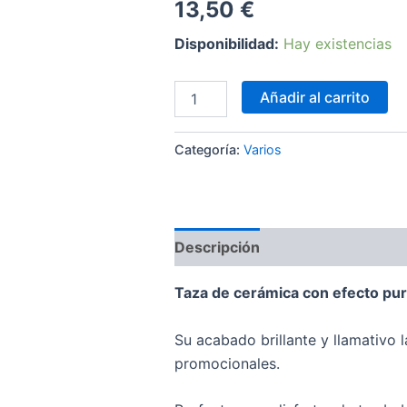
13,50
€
Disponibilidad:
Hay existencias
Taza
Añadir al carrito
purpurina
cantidad
Categoría:
Varios
Descripción
Información adici
Taza de cerámica con efecto pu
Su acabado brillante y llamativo l
promocionales.